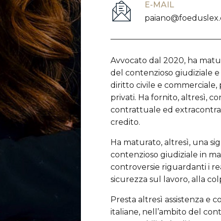
E-MAIL
paiano@foeduslex
Avvocato dal 2020, ha matur
del contenzioso giudiziale e 
diritto civile e commerciale
privati. Ha fornito, altresì, 
contrattuale ed extracontratt
credito.
Ha maturato, altresì, una sig
contenzioso giudiziale in mat
controversie riguardanti i rea
sicurezza sul lavoro, alla co
Presta altresì assistenza e 
italiane, nell’ambito del cont